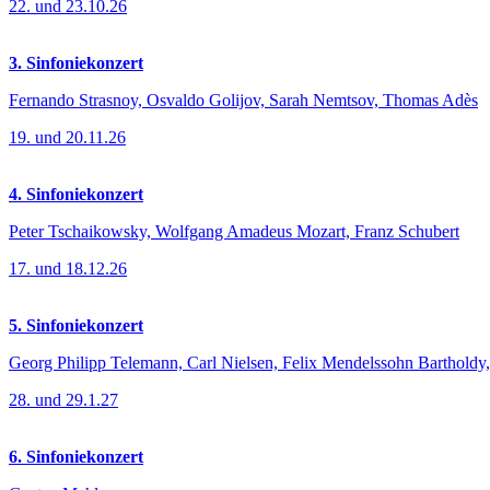
22. und 23.10.26
3. Sinfoniekonzert
Fernando Strasnoy, Osvaldo Golijov, Sarah Nemtsov, Thomas Adès
19. und 20.11.26
4. Sinfoniekonzert
Peter Tschaikowsky, Wolfgang Amadeus Mozart, Franz Schubert
17. und 18.12.26
5. Sinfoniekonzert
Georg Philipp Telemann, Carl Nielsen, Felix Mendelssohn Bartholdy
28. und 29.1.27
6. Sinfoniekonzert