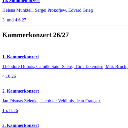
10. Sinfoniekonzert
Helena Munktell, Sergei Prokofjew, Edvard Grieg
3. und 4.6.27
Kammerkonzert 26/27
1. Kammerkonzert
Théodore Dubois, Camille Saint-Saëns, Tōru Takemitsu, Max Bruc
4.10.26
2. Kammerkonzert
Jan Dismas Zelenka, Jacob ter Veldhuis, Jean Françaix
15.11.26
3. Kammerkonzert