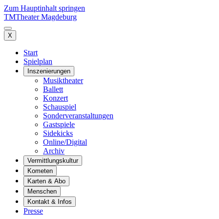
Zum Hauptinhalt springen
TM
Theater Magdeburg
X
Start
Spielplan
Inszenierungen
Musiktheater
Ballett
Konzert
Schauspiel
Sonderveranstaltungen
Gastspiele
Sidekicks
Online/Digital
Archiv
Vermittlungskultur
Kometen
Karten & Abo
Menschen
Kontakt & Infos
Presse