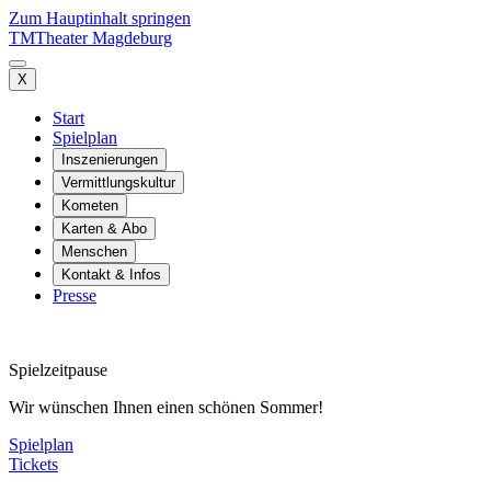
Zum Hauptinhalt springen
TM
Theater Magdeburg
X
Start
Spielplan
Inszenierungen
Vermittlungskultur
Kometen
Karten & Abo
Menschen
Kontakt & Infos
Presse
Spielzeitpause
Wir wünschen Ihnen einen schönen Sommer!
Spielplan
Tickets