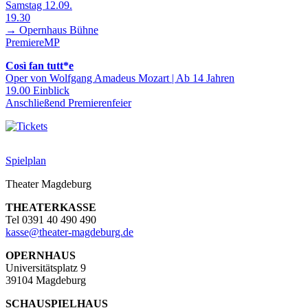
Samstag 12.09.
19.30
→ Opernhaus
Bühne
Premiere
MP
Così fan tutt*e
Oper von Wolfgang Amadeus Mozart | Ab 14 Jahren
19.00 Einblick
Anschließend Premierenfeier
Spielplan
Theater Magdeburg
THEATERKASSE
Tel 0391 40 490 490
kasse
@
theater-magdeburg.de
OPERNHAUS
Universitätsplatz 9
39104 Magdeburg
SCHAUSPIELHAUS