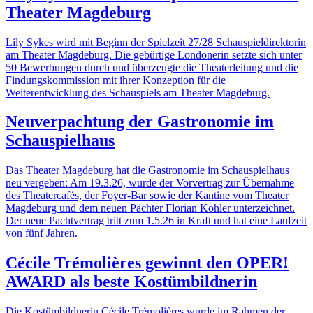
Theater Magdeburg
Lily Sykes wird mit Beginn der Spielzeit 27/28 Schauspieldirektorin
am Theater Magdeburg. Die gebürtige Londonerin setzte sich unter
50 Bewerbungen durch und überzeugte die Theaterleitung und die
Findungskommission mit ihrer Konzeption für die
Weiterentwicklung des Schauspiels am Theater Magdeburg.
Neuverpachtung der Gastronomie im
Schauspielhaus
Das Theater Magdeburg hat die Gastronomie im Schauspielhaus
neu vergeben: Am 19.3.26, wurde der Vorvertrag zur Übernahme
des Theatercafés, der Foyer-Bar sowie der Kantine vom Theater
Magdeburg und dem neuen Pächter Florian Köhler unterzeichnet.
Der neue Pachtvertrag tritt zum 1.5.26 in Kraft und hat eine Laufzeit
von fünf Jahren.
Cécile Trémolières gewinnt den OPER!
AWARD als beste Kostümbildnerin
Die Kostümbildnerin Cécile Trémolières wurde im Rahmen der