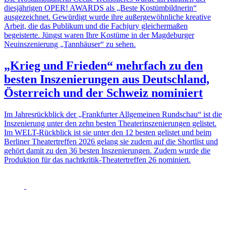
diesjährigen OPER! AWARDS als „Beste Kostümbildnerin“
ausgezeichnet. Gewürdigt wurde ihre außergewöhnliche kreative
Arbeit, die das Publikum und die Fachjury gleichermaßen
begeisterte. Jüngst waren Ihre Kostüme in der Magdeburger
Neuinszenierung „Tannhäuser“ zu sehen.
„Krieg und Frieden“ mehrfach zu den
besten Inszenierungen aus Deutschland,
Österreich und der Schweiz nominiert
Im Jahresrückblick der „Frankfurter Allgemeinen Rundschau“ ist die
Inszenierung unter den zehn besten Theaterinszenierungen gelistet.
Im WELT-Rückblick ist sie unter den 12 besten gelistet und beim
Berliner Theatertreffen 2026 gelang sie zudem auf die Shortlist und
gehört damit zu den 36 besten Inszenierungen. Zudem wurde die
Produktion für das nachtkritik-Theatertreffen 26 nominiert.