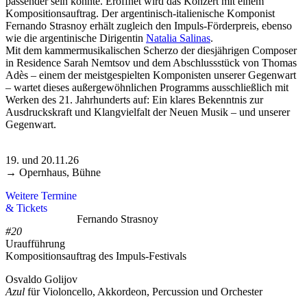
passender sein könnte. Eröffnet wird das Konzert mit einem
Kompositionsauftrag. Der argentinisch-italienische Komponist
Fernando Strasnoy erhält zugleich den Impuls-Förderpreis, ebenso
wie die argentinische Dirigentin
Natalia Salinas
.
Mit dem kammermusikalischen Scherzo der diesjährigen Composer
in Residence Sarah Nemtsov und dem Abschlussstück von Thomas
Adès – einem der meistgespielten Komponisten unserer Gegenwart
– wartet dieses außergewöhnlichen Programms ausschließlich mit
Werken des 21. Jahrhunderts auf: Ein klares Bekenntnis zur
Ausdruckskraft und Klangvielfalt der Neuen Musik – und unserer
Gegenwart.
19. und 20.11.26
→ Opernhaus, Bühne
Weitere Termine
& Tickets
Fernando Strasnoy
#20
Uraufführung
Kompositionsauftrag des Impuls-Festivals
Osvaldo Golijov
Azul
für Violoncello, Akkordeon, Percussion und Orchester