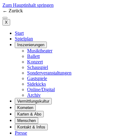
Zum Hauptinhalt springen
←
Zurück
X
Start
Spielplan
Inszenierungen
Musiktheater
Ballett
Konzert
Schauspiel
Sonderveranstaltungen
Gastspiele
Sidekicks
Online/Digital
Archiv
Vermittlungskultur
Kometen
Karten & Abo
Menschen
Kontakt & Infos
Presse