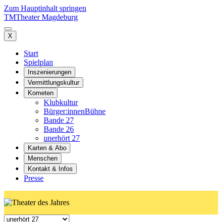
Zum Hauptinhalt springen
TM
Theater Magdeburg
X
Start
Spielplan
Inszenierungen
Vermittlungskultur
Kometen
Klubkultur
Bürger:innenBühne
Bande 27
Bande 26
unerhört 27
Karten & Abo
Menschen
Kontakt & Infos
Presse