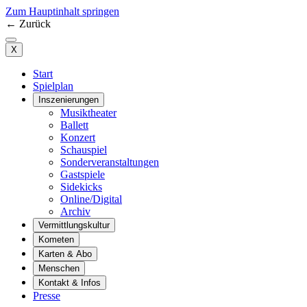
Zum Hauptinhalt springen
←
Zurück
X
Start
Spielplan
Inszenierungen
Musiktheater
Ballett
Konzert
Schauspiel
Sonderveranstaltungen
Gastspiele
Sidekicks
Online/Digital
Archiv
Vermittlungskultur
Kometen
Karten & Abo
Menschen
Kontakt & Infos
Presse