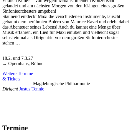
Endlich Ruhe? – Von wegen! Maxi ist in einem Konzertsaal
gelandet und am nächsten Morgen von den Klängen eines großen
Sinfonieorchesters umgeben!
Staunend entdeckt Maxi die verschiedenen Instrumente, lauscht
gebannt dem berühmten Boléro von Maurice Ravel und erlebt dabei
das Abenteuer seines Lebens! Auch du kannst eine Menge über
Musik erfahren, ein Lied für Maxi einüben und vielleicht sogar
selbst einmal als Dirigent:in vor dem großen Sinfonieorchester
stehen …
18.2. und 7.3.27
→ Opernhaus, Bühne
Weitere Termine
& Tickets
Magdeburgische Philharmonie
Dirigent
Justus Tennie
Termine