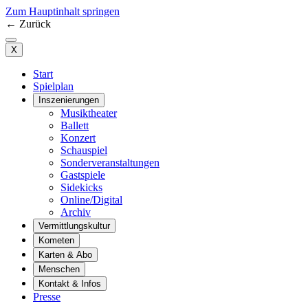
Zum Hauptinhalt springen
←
Zurück
X
Start
Spielplan
Inszenierungen
Musiktheater
Ballett
Konzert
Schauspiel
Sonderveranstaltungen
Gastspiele
Sidekicks
Online/Digital
Archiv
Vermittlungskultur
Kometen
Karten & Abo
Menschen
Kontakt & Infos
Presse