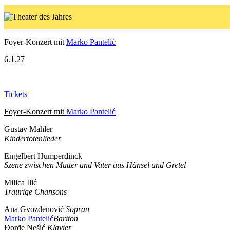
Foyer-Konzert mit
Marko Pantelić
6.1.27
Tickets
Foyer-Konzert mit
Marko Pantelić
Gustav Mahler
Kindertotenlieder
Engelbert Humperdinck
Szene zwischen Mutter und Vater aus Hänsel und Gretel
Milica Ilić
Traurige Chansons
Ana Gvozdenović
Sopran
Marko Pantelić
Bariton
Đorđe Nešić
Klavier