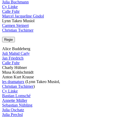
Julia Buchmann
Cy Linke
Calle Fuhr
Marcel Jacqueline Gisdol
Lynn Takeo Musiol
Carmen Steinert
Christian Tschirner
Regie
Alice Buddeberg
Juli Mahid Carly
Jan Friedrich
Calle Fuhr
Charly Hübner
Musa Kohlschmidt
Anton Kurt Krause
les dramaturx
(Lynn Takeo Musiol,
Christian Tschirner
)
Cy Linke
Bastian Lomsché
Annette Müller
Sebastian Nübling
Julia Oschatz
Julia Prechsl