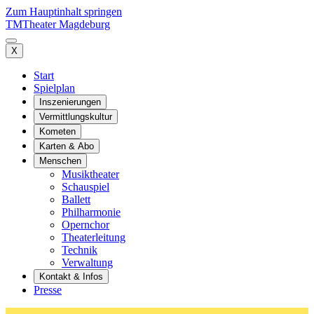
Zum Hauptinhalt springen
TM
Theater Magdeburg
X
Start
Spielplan
Inszenierungen
Vermittlungskultur
Kometen
Karten & Abo
Menschen
Musiktheater
Schauspiel
Ballett
Philharmonie
Opernchor
Theaterleitung
Technik
Verwaltung
Kontakt & Infos
Presse