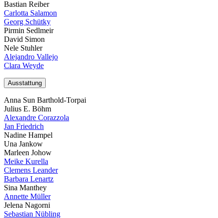
Bastian Reiber
Carlotta Salamon
Georg Schütky
Pirmin Sedlmeir
David Simon
Nele Stuhler
Alejandro Vallejo
Clara Weyde
Ausstattung
Anna Sun Barthold-Torpai
Julius E. Böhm
Alexandre Corazzola
Jan Friedrich
Nadine Hampel
Una Jankow
Marleen Johow
Meike Kurella
Clemens Leander
Barbara Lenartz
Sina Manthey
Annette Müller
Jelena Nagorni
Sebastian Nübling