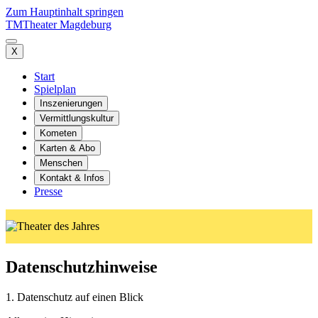
Zum Hauptinhalt springen
TM
Theater Magdeburg
X
Start
Spielplan
Inszenierungen
Vermittlungskultur
Kometen
Karten & Abo
Menschen
Kontakt & Infos
Presse
Datenschutzhinweise
1. Datenschutz auf einen Blick