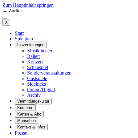
Zum Hauptinhalt springen
←
Zurück
X
Start
Spielplan
Inszenierungen
Musiktheater
Ballett
Konzert
Schauspiel
Sonderveranstaltungen
Gastspiele
Sidekicks
Online/Digital
Archiv
Vermittlungskultur
Kometen
Karten & Abo
Menschen
Kontakt & Infos
Presse