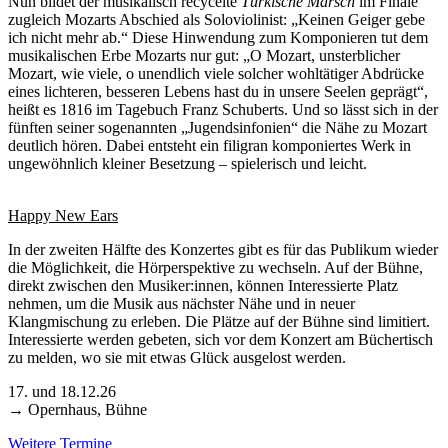
Nun bildet der musikalisch recycelte
Türkische Marsch
im Finale
zugleich Mozarts Abschied als Soloviolinist: „Keinen Geiger gebe
ich nicht mehr ab.“ Diese Hinwendung zum Komponieren tut dem
musikalischen Erbe Mozarts nur gut: „O Mozart, unsterblicher
Mozart, wie viele, o unendlich viele solcher wohltätiger Abdrücke
eines lichteren, besseren Lebens hast du in unsere Seelen geprägt“,
heißt es 1816 im Tagebuch Franz Schuberts. Und so lässt sich in der
fünften seiner sogenannten „Jugendsinfonien“ die Nähe zu Mozart
deutlich hören. Dabei entsteht ein filigran komponiertes Werk in
ungewöhnlich kleiner Besetzung – spielerisch und leicht.
Happy New Ears
In der zweiten Hälfte des Konzertes gibt es für das Publikum wieder
die Möglichkeit, die Hörperspektive zu wechseln. Auf der Bühne,
direkt zwischen den Musiker:innen, können Interessierte Platz
nehmen, um die Musik aus nächster Nähe und in neuer
Klangmischung zu erleben. Die Plätze auf der Bühne sind limitiert.
Interessierte werden gebeten, sich vor dem Konzert am Büchertisch
zu melden, wo sie mit etwas Glück ausgelost werden.
17. und 18.12.26
→ Opernhaus, Bühne
Weitere Termine