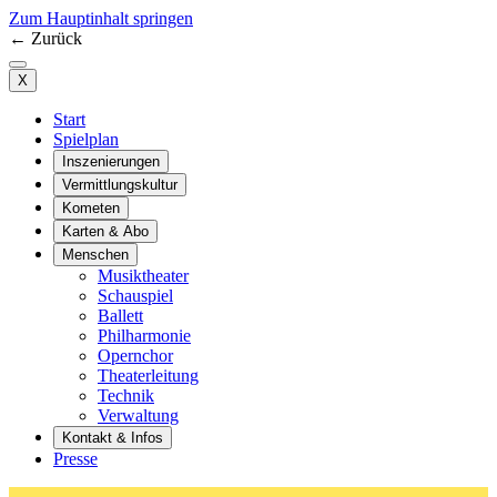
Zum Hauptinhalt springen
←
Zurück
X
Start
Spielplan
Inszenierungen
Vermittlungskultur
Kometen
Karten & Abo
Menschen
Musiktheater
Schauspiel
Ballett
Philharmonie
Opernchor
Theaterleitung
Technik
Verwaltung
Kontakt & Infos
Presse