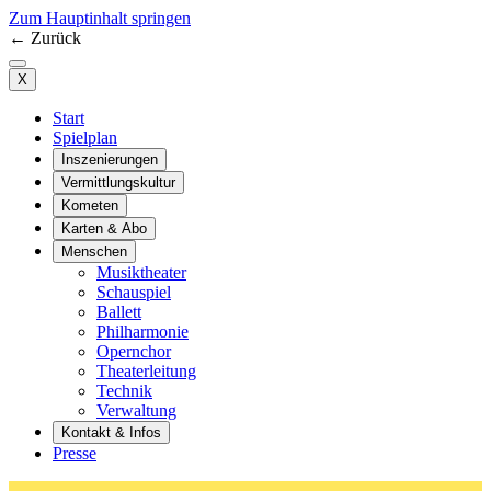
Zum Hauptinhalt springen
←
Zurück
X
Start
Spielplan
Inszenierungen
Vermittlungskultur
Kometen
Karten & Abo
Menschen
Musiktheater
Schauspiel
Ballett
Philharmonie
Opernchor
Theaterleitung
Technik
Verwaltung
Kontakt & Infos
Presse