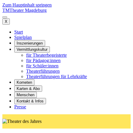
Zum Hauptinhalt springen
TM
Theater Magdeburg
X
Start
Spielplan
Inszenierungen
Vermittlungskultur
für Theaterbegeisterte
für Pädagog:innen
für Schüler:innen
Theaterführungen
Theaterführungen für Lehrkräfte
Kometen
Karten & Abo
Menschen
Kontakt & Infos
Presse