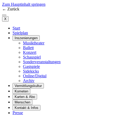
Zum Hauptinhalt springen
←
Zurück
X
Start
Spielplan
Inszenierungen
Musiktheater
Ballett
Konzert
Schauspiel
Sonderveranstaltungen
Gastspiele
Sidekicks
Online/Digital
Archiv
Vermittlungskultur
Kometen
Karten & Abo
Menschen
Kontakt & Infos
Presse