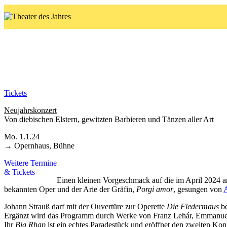
Neujahrskonzert
1.1.24
Tickets
Neujahrskonzert
Von diebischen Elstern, gewitzten Barbieren und Tänzen aller Art
Mo. 1.1.24
→ Opernhaus, Bühne
Weitere Termine
& Tickets
Einen kleinen Vorgeschmack auf die im April 2024 
bekannten Oper und der Arie der Gräfin,
Porgi amor
, gesungen von
Johann Strauß darf mit der Ouvertüre zur Operette
Die Fledermaus
be
Ergänzt wird das Programm durch Werke von Franz Lehár, Emmanuel 
Ihr
Big Rhap
ist ein echtes Paradestück und eröffnet den zweiten Konz