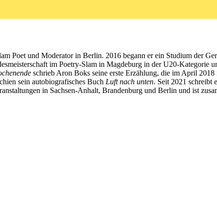
m Poet und Moderator in Berlin. 2016 begann er ein Studium der Germa
esmeisterschaft im Poetry-Slam in Magdeburg in der U20-Kategorie un
ochenende
schrieb Aron Boks seine erste Erzählung, die im April 2018
schien sein autobiografisches Buch
Luft nach unten
. Seit 2021 schreib
eranstaltungen in Sachsen-Anhalt, Brandenburg und Berlin und ist z