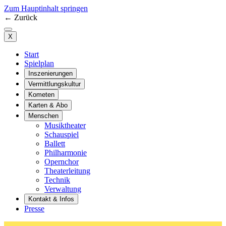
Zum Hauptinhalt springen
←
Zurück
X
Start
Spielplan
Inszenierungen
Vermittlungskultur
Kometen
Karten & Abo
Menschen
Musiktheater
Schauspiel
Ballett
Philharmonie
Opernchor
Theaterleitung
Technik
Verwaltung
Kontakt & Infos
Presse