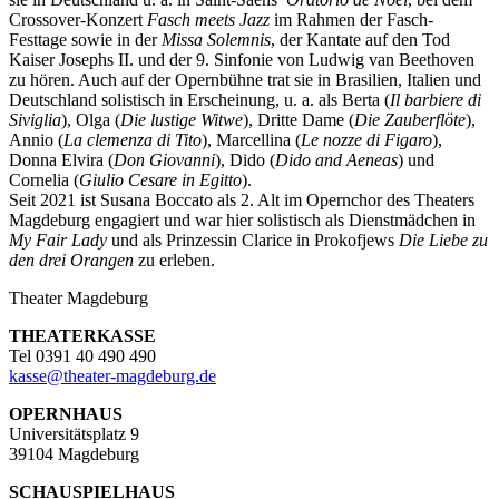
Crossover-Konzert
Fasch meets Jazz
im Rahmen der Fasch-
Festtage sowie in der
Missa Solemnis
, der Kantate auf den Tod
Kaiser Josephs II. und der 9. Sinfonie von Ludwig van Beethoven
zu hören. Auch auf der Opernbühne trat sie in Brasilien, Italien und
Deutschland solistisch in Erscheinung, u. a. als Berta (
Il barbiere di
Siviglia
), Olga (
Die lustige Witwe
), Dritte Dame (
Die Zauberflöte
),
Annio (
La clemenza di Tito
), Marcellina (
Le nozze di Figaro
),
Donna Elvira (
Don Giovanni
), Dido (
Dido and Aeneas
) und
Cornelia (
Giulio Cesare in Egitto
).
Seit 2021 ist Susana Boccato als 2. Alt im Opernchor des Theaters
Magdeburg engagiert und war hier solistisch als Dienstmädchen in
My Fair Lady
und als Prinzessin Clarice in Prokofjews
Die Liebe zu
den drei Orangen
zu erleben.
Theater Magdeburg
THEATERKASSE
Tel 0391 40 490 490
kasse
@
theater-magdeburg.de
OPERNHAUS
Universitätsplatz 9
39104 Magdeburg
SCHAUSPIELHAUS