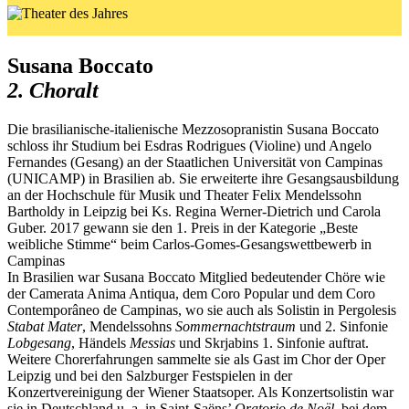
Susana Boccato
2. Choralt
Die brasilianische-italienische Mezzosopranistin Susana Boccato
schloss ihr Studium bei Esdras Rodrigues (Violine) und Angelo
Fernandes (Gesang) an der Staatlichen Universität von Campinas
(UNICAMP) in Brasilien ab. Sie erweiterte ihre Gesangsausbildung
an der Hochschule für Musik und Theater Felix Mendelssohn
Bartholdy in Leipzig bei Ks. Regina Werner-Dietrich und Carola
Guber. 2017 gewann sie den 1. Preis in der Kategorie „Beste
weibliche Stimme“ beim Carlos-Gomes-Gesangswettbewerb in
Campinas
In Brasilien war Susana Boccato Mitglied bedeutender Chöre wie
der Camerata Anima Antiqua, dem Coro Popular und dem Coro
Contemporâneo de Campinas, wo sie auch als Solistin in Pergolesis
Stabat Mater
, Mendelssohns
Sommernachtstraum
und 2. Sinfonie
Lobgesang
, Händels
Messias
und Skrjabins 1. Sinfonie auftrat.
Weitere Chorerfahrungen sammelte sie als Gast im Chor der Oper
Leipzig und bei den Salzburger Festspielen in der
Konzertvereinigung der Wiener Staatsoper. Als Konzertsolistin war
sie in Deutschland u. a. in Saint-Saëns’
Oratorio de Noël
, bei dem