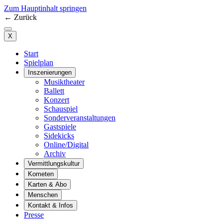
Zum Hauptinhalt springen
←
Zurück
X
Start
Spielplan
Inszenierungen
Musiktheater
Ballett
Konzert
Schauspiel
Sonderveranstaltungen
Gastspiele
Sidekicks
Online/Digital
Archiv
Vermittlungskultur
Kometen
Karten & Abo
Menschen
Kontakt & Infos
Presse