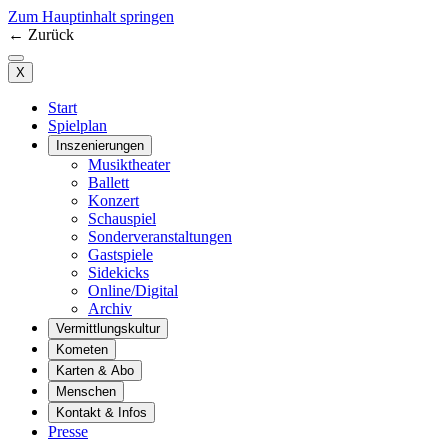
Zum Hauptinhalt springen
←
Zurück
X
Start
Spielplan
Inszenierungen
Musiktheater
Ballett
Konzert
Schauspiel
Sonderveranstaltungen
Gastspiele
Sidekicks
Online/Digital
Archiv
Vermittlungskultur
Kometen
Karten & Abo
Menschen
Kontakt & Infos
Presse