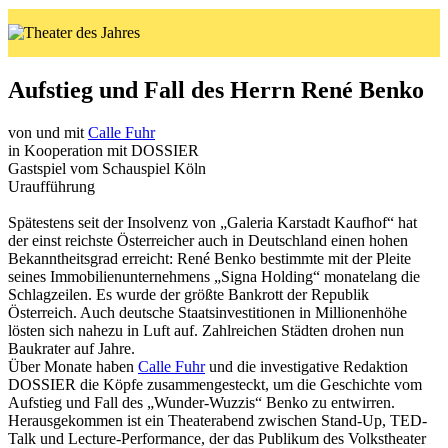
Aufstieg und Fall des Herrn René Benko
von und mit
Calle Fuhr
in Kooperation mit DOSSIER
Gastspiel vom Schauspiel Köln
Uraufführung
Spätestens seit der Insolvenz von „Galeria Karstadt Kaufhof“ hat
der einst reichste Österreicher auch in Deutschland einen hohen
Bekanntheitsgrad erreicht: René Benko bestimmte mit der Pleite
seines Immobilienunternehmens „Signa Holding“ monatelang die
Schlagzeilen. Es wurde der größte Bankrott der Republik
Österreich. Auch deutsche Staatsinvestitionen in Millionenhöhe
lösten sich nahezu in Luft auf. Zahlreichen Städten drohen nun
Baukrater auf Jahre.
Über Monate haben
Calle Fuhr
und die investigative Redaktion
DOSSIER die Köpfe zusammengesteckt, um die Geschichte vom
Aufstieg und Fall des „Wunder-Wuzzis“ Benko zu entwirren.
Herausgekommen ist ein Theaterabend zwischen Stand-Up, TED-
Talk und Lecture-Performance, der das Publikum des Volkstheater