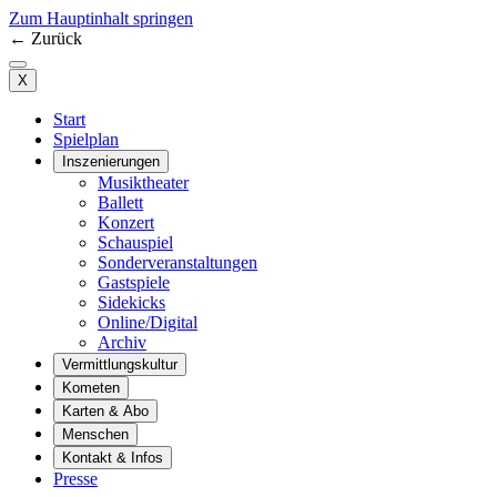
Zum Hauptinhalt springen
←
Zurück
X
Start
Spielplan
Inszenierungen
Musiktheater
Ballett
Konzert
Schauspiel
Sonderveranstaltungen
Gastspiele
Sidekicks
Online/Digital
Archiv
Vermittlungskultur
Kometen
Karten & Abo
Menschen
Kontakt & Infos
Presse