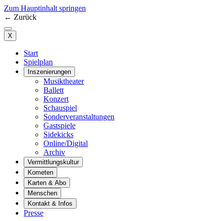
Zum Hauptinhalt springen
←
Zurück
X
Start
Spielplan
Inszenierungen
Musiktheater
Ballett
Konzert
Schauspiel
Sonderveranstaltungen
Gastspiele
Sidekicks
Online/Digital
Archiv
Vermittlungskultur
Kometen
Karten & Abo
Menschen
Kontakt & Infos
Presse