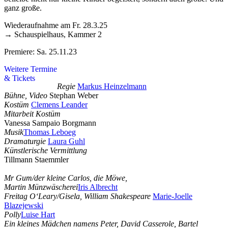
ganz große.
Wiederaufnahme am Fr. 28.3.25
→ Schauspielhaus, Kammer 2
Premiere: Sa. 25.11.23
Weitere Termine
& Tickets
Regie
Markus Heinzelmann
Bühne, Video
Stephan Weber
Kostüm
Clemens Leander
Mitarbeit Kostüm
Vanessa Sampaio Borgmann
Musik
Thomas Leboeg
Dramaturgie
Laura Guhl
Künstlerische Vermittlung
Tillmann Staemmler
Mr Gum/der kleine Carlos, die Möwe,
Martin Münzwäscherei
Iris Albrecht
Freitag O‘Leary/Gisela, William Shakespeare
Marie-Joelle
Blazejewski
Polly
Luise Hart
Ein kleines Mädchen namens Peter, David Casserole, Bartel