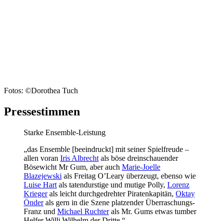
Fotos: ©Dorothea Tuch
Pressestimmen
Starke Ensemble-Leistung
„das Ensemble [beeindruckt] mit seiner Spielfreude –
allen voran
Iris Albrecht
als böse dreinschauender
Bösewicht Mr Gum, aber auch
Marie-Joelle
Blazejewski
als Freitag O’Leary überzeugt, ebenso wie
Luise Hart
als tatendurstige und mutige Polly,
Lorenz
Krieger
als leicht durchgedrehter Piratenkapitän,
Oktay
Önder
als gern in die Szene platzender Überraschungs-
Franz und
Michael Ruchter
als Mr. Gums etwas tumber
Helfer Willi Wilhelm der Dritte.“