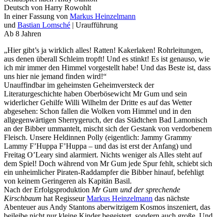
Deutsch von Harry Rowohlt
In einer Fassung von
Markus Heinzelmann
und
Bastian Lomsché
| Uraufführung
Ab 8 Jahren
„Hier gibt’s ja wirklich alles! Ratten! Kakerlaken! Rohrleitungen,
aus denen überall Schleim tropft! Und es stinkt! Es ist genauso, wie
ich mir immer den Himmel vorgestellt habe! Und das Beste ist, dass
uns hier nie jemand finden wird!“
Unauffindbar im geheimsten Geheimversteck der
Literaturgeschichte haben Oberbösewicht Mr Gum und sein
widerlicher Gehilfe Willi Wilhelm der Dritte es auf das Wetter
abgesehen: Schon fallen die Wolken vom Himmel und in den
allgegenwärtigen Sherrygeruch, der das Städtchen Bad Lamonisch
an der Bibber ummantelt, mischt sich der Gestank von verdorbenem
Fleisch. Unsere Heldinnen Polly (eigentlich: Jammy Grammy
Lammy F’Huppa F’Huppa – und das ist erst der Anfang) und
Freitag O’Leary sind alarmiert. Nichts weniger als Alles steht auf
dem Spiel! Doch während von Mr Gum jede Spur fehlt, schiebt sich
ein unheimlicher Piraten-Raddampfer die Bibber hinauf, befehligt
von keinem Geringeren als Kapitän Basil.
Nach der Erfolgsproduktion
Mr Gum und der sprechende
Kirschbaum
hat Regisseur
Markus Heinzelmann
das nächste
Abenteuer aus Andy Stantons aberwitzigem Kosmos inszeniert, das
beileibe nicht nur kleine Kinder begeistert, sondern auch große. Und