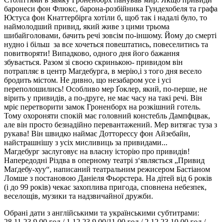
баронеси фон Флюкс, барона-розбійника Гундехобеля та графа
Юстуса фон Кнаттербірга хотіли б, щоб так і надалі було, то
наймолодший привид, який живе з цими трьома
шибайголовами, бачить речі зовсім по-іншому. Йому до смерті
нудно і більш за все хочеться повештатись, повеселитись та
повитворяти! Випадково, одного дня його бажання
збувається. Разом зі своєю скринькою- привидом він
потрапляє в центр Магдебурга, в мерію,і з того дня весело
бродить містом. Не дивно, що незабаром усе і усі
переполошились! Особливо мер Ґоклер, який, по-перше, не
вірить у привидів, а по-друге, не має часу на такі речі. Він
мріє перетворити замок Гроненборх на розкішний готель.
Тому охороняти спокій має головний констебль Дампфцвак,
але він просто безнадійно перевантажений. Мер витягає туза з
рукава! Він швидко наймає Дотторессу фон Айзебайн,
найстрашнішу з усіх мисливиць за привидами...
Магдебург заслуговує на власну історію про привидів!
Напередодні Різдва в оперному театрі з‘являється „Привид
Маґдебу-хуу“, написаний театральним режисером Бастіаном
Ломше з постановою Даніеля Фьорстера. На дітей від 6 років
(і до 99 років) чекає захоплива пригода, сповнена небезпек,
веселощів, музики та надзвичайної дружби.
Обрані дати з англійськими та українськими субтитрами:
28.11.23 9.00 год / 1.12.23 9.00/11.00 год / 2.12.23 10.00 год /