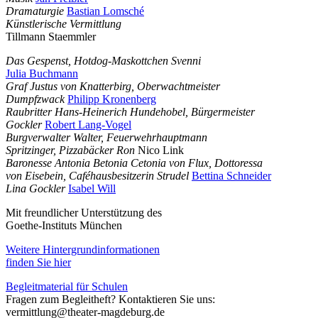
Dramaturgie
Bastian Lomsché
Künstlerische Vermittlung
Tillmann Staemmler
Das Gespenst, Hotdog-Maskottchen Svenni
Julia Buchmann
Graf Justus von Knatterbirg, Oberwachtmeister
Dumpfzwack
Philipp Kronenberg
Raubritter Hans-Heinerich Hundehobel, Bürgermeister
Gockler
Robert Lang-Vogel
Burgverwalter Walter, Feuerwehrhauptmann
Spritzinger, Pizzabäcker Ron
Nico Link
Baronesse Antonia Betonia Cetonia von Flux, Dottoressa
von Eisebein, Caféhausbesitzerin Strudel
Bettina Schneider
Lina Gockler
Isabel Will
Mit freundlicher Unterstützung des
Goethe-Instituts München
Weitere Hintergrundinformationen
finden Sie hier
Begleitmaterial für Schulen
Fragen zum Begleitheft? Kontaktieren Sie uns:
vermittlung@theater-magdeburg.de