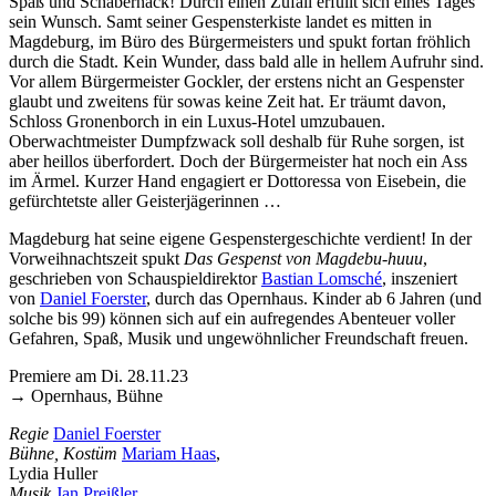
Spaß und Schabernack! Durch einen Zufall erfüllt sich eines Tages
sein Wunsch. Samt seiner Gespensterkiste landet es mitten in
Magdeburg, im Büro des Bürgermeisters und spukt fortan fröhlich
durch die Stadt. Kein Wunder, dass bald alle in hellem Aufruhr sind.
Vor allem Bürgermeister Gockler, der erstens nicht an Gespenster
glaubt und zweitens für sowas keine Zeit hat. Er träumt davon,
Schloss Gronenborch in ein Luxus-Hotel umzubauen.
Oberwachtmeister Dumpfzwack soll deshalb für Ruhe sorgen, ist
aber heillos überfordert. Doch der Bürgermeister hat noch ein Ass
im Ärmel. Kurzer Hand engagiert er Dottoressa von Eisebein, die
gefürchtetste aller Geisterjägerinnen …
Magdeburg hat seine eigene Gespenstergeschichte verdient! In der
Vorweihnachtszeit spukt
Das Gespenst von Magdebu-huuu
,
geschrieben von Schauspieldirektor
Bastian Lomsché
, inszeniert
von
Daniel Foerster
, durch das Opernhaus. Kinder ab 6 Jahren (und
solche bis 99) können sich auf ein aufregendes Abenteuer voller
Gefahren, Spaß, Musik und ungewöhnlicher Freundschaft freuen.
Premiere am Di. 28.11.23
→ Opernhaus, Bühne
Regie
Daniel Foerster
Bühne, Kostüm
Mariam Haas
,
Lydia Huller
Musik
Jan Preißler