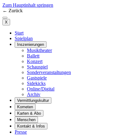
Zum Hauptinhalt springen
←
Zurück
X
Start
Spielplan
Inszenierungen
Musiktheater
Ballett
Konzert
Schauspiel
Sonderveranstaltungen
Gastspiele
Sidekicks
Online/Digital
Archiv
Vermittlungskultur
Kometen
Karten & Abo
Menschen
Kontakt & Infos
Presse