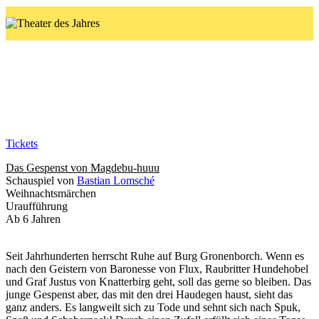
Das Gespenst von
Magdebu-huuu
ab 28.11.23
Tickets
Das Gespenst von Magdebu-huuu
Schauspiel von
Bastian Lomsché
Weihnachtsmärchen
Uraufführung
Ab 6 Jahren
Seit Jahrhunderten herrscht Ruhe auf Burg Gronenborch. Wenn es
nach den Geistern von Baronesse von Flux, Raubritter Hundehobel
und Graf Justus von Knatterbirg geht, soll das gerne so bleiben. Das
junge Gespenst aber, das mit den drei Haudegen haust, sieht das
ganz anders. Es langweilt sich zu Tode und sehnt sich nach Spuk,