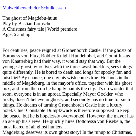
Malwettbewerb der Schulklassen
The ghost of Magdebu-huuu
Play by Bastian Lomsche
A Christmas fairy tale | World premiere
Ages 6 and up
For centuries, peace reigned at Gronenborch Castle. If the ghosts of
Baroness von Flux, Robber Knight Hundehobel, and Count Justus
von Knatterbirg had their way, it would stay that way. But the
youngest ghost, who lives with the three swashbucklers, sees things
quite differently. He is bored to death and longs for spooky fun and
mischief! By chance, one day his wish comes true. He lands in the
middle of Magdeburg, in the mayor‘s office, together with his ghost
box, and from then on he happily haunts the city. It’s no wonder that
soon, everyone is in an uproar. Especially Mayor Gockler, who
firstly, doesn‘t believe in ghosts, and secondly has no time for such
things. He dreams of turning Gronenborch Castle into a luxury
hotel. Chief Constable Dumpfzwack is therefore supposed to keep
the peace, but he is hopelessly overworked. However, the mayor has
an ace up his sleeve. He quickly hires Dottoressa von Eisebein, the
most feared of all ghost hunters...
Magdeburg deserves its own ghost story! In the runup to Christmas,