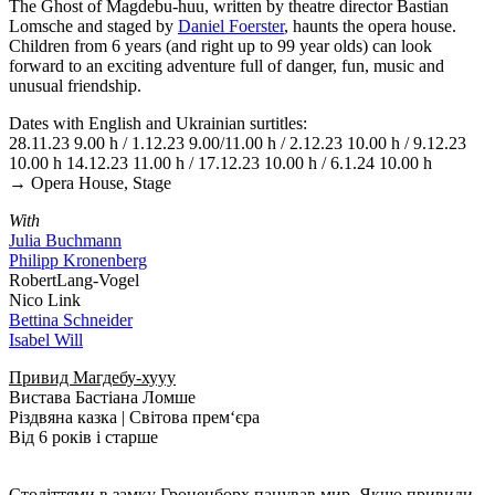
The Ghost of Magdebu-huu, written by theatre director Bastian
Lomsche and staged by
Daniel Foerster
, haunts the opera house.
Children from 6 years (and right up to 99 year olds) can look
forward to an exciting adventure full of danger, fun, music and
unusual friendship.
Dates with English and Ukrainian surtitles:
28.11.23 9.00 h / 1.12.23 9.00/11.00 h / 2.12.23 10.00 h / 9.12.23
10.00 h 14.12.23 11.00 h / 17.12.23 10.00 h / 6.1.24 10.00 h
→ Opera House, Stage
With
Julia Buchmann
Philipp Kronenberg
RobertLang-Vogel
Nico Link
Bettina Schneider
Isabel Will
Привид Магдебу-хууу
Вистава Бастіана Ломше
Різдвяна казка | Світова прем‘єра
Від 6 років і старше
Століттями в замку Гроненборх панував мир. Якщо привиди