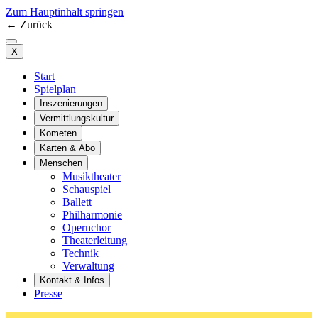
Zum Hauptinhalt springen
←
Zurück
X
Start
Spielplan
Inszenierungen
Vermittlungskultur
Kometen
Karten & Abo
Menschen
Musiktheater
Schauspiel
Ballett
Philharmonie
Opernchor
Theaterleitung
Technik
Verwaltung
Kontakt & Infos
Presse