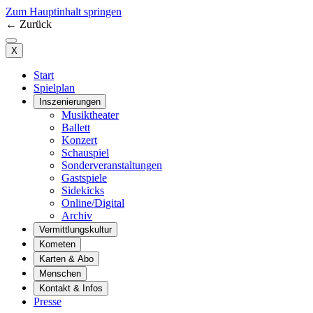
Zum Hauptinhalt springen
←
Zurück
X
Start
Spielplan
Inszenierungen
Musiktheater
Ballett
Konzert
Schauspiel
Sonderveranstaltungen
Gastspiele
Sidekicks
Online/Digital
Archiv
Vermittlungskultur
Kometen
Karten & Abo
Menschen
Kontakt & Infos
Presse