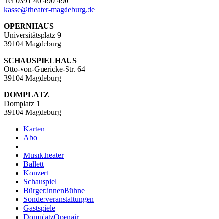
Tel 0391 40 490 490
kasse
@
theater-magdeburg.de
OPERNHAUS
Universitätsplatz 9
39104 Magdeburg
SCHAUSPIELHAUS
Otto-von-Guericke-Str. 64
39104 Magdeburg
DOMPLATZ
Domplatz 1
39104 Magdeburg
Karten
Abo
Musiktheater
Ballett
Konzert
Schauspiel
Bürger:innenBühne
Sonderveranstaltungen
Gastspiele
DomplatzOpenair