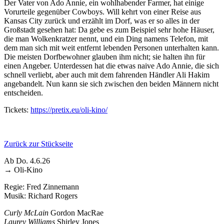
Der Vater von Ado Annie, ein wohlhabender Farmer, hat einige
Vorurteile gegenüber Cowboys. Will kehrt von einer Reise aus
Kansas City zurück und erzählt im Dorf, was er so alles in der
Großstadt gesehen hat: Da gebe es zum Beispiel sehr hohe Häuser,
die man Wolkenkratzer nennt, und ein Ding namens Telefon, mit
dem man sich mit weit entfernt lebenden Personen unterhalten kann.
Die meisten Dorfbewohner glauben ihm nicht; sie halten ihn für
einen Angeber. Unterdessen hat die etwas naive Ado Annie, die sich
schnell verliebt, aber auch mit dem fahrenden Händler Ali Hakim
angebandelt. Nun kann sie sich zwischen den beiden Männern nicht
entscheiden.
Tickets:
https://pretix.eu/oli-kino/
Zurück zur Stückseite
Ab Do. 4.6.26
→ Oli-Kino
Regie: Fred Zinnemann
Musik: Richard Rogers
Curly McLain
Gordon MacRae
Laurey Williams
Shirley Jones