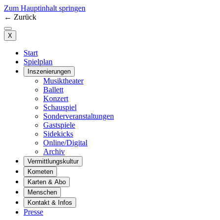
Zum Hauptinhalt springen
←
Zurück
X
Start
Spielplan
Inszenierungen
Musiktheater
Ballett
Konzert
Schauspiel
Sonderveranstaltungen
Gastspiele
Sidekicks
Online/Digital
Archiv
Vermittlungskultur
Kometen
Karten & Abo
Menschen
Kontakt & Infos
Presse