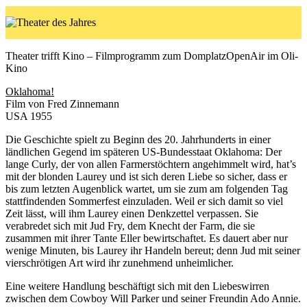
Theater trifft Kino – Filmprogramm zum DomplatzOpenAir im Oli-
Kino
Oklahoma!
Film von Fred Zinnemann
USA 1955
Die Geschichte spielt zu Beginn des 20. Jahrhunderts in einer
ländlichen Gegend im späteren US-Bundesstaat Oklahoma: Der
lange Curly, der von allen Farmerstöchtern angehimmelt wird, hat’s
mit der blonden Laurey und ist sich deren Liebe so sicher, dass er
bis zum letzten Augenblick wartet, um sie zum am folgenden Tag
stattfindenden Sommerfest einzuladen. Weil er sich damit so viel
Zeit lässt, will ihm Laurey einen Denkzettel verpassen. Sie
verabredet sich mit Jud Fry, dem Knecht der Farm, die sie
zusammen mit ihrer Tante Eller bewirtschaftet. Es dauert aber nur
wenige Minuten, bis Laurey ihr Handeln bereut; denn Jud mit seiner
vierschrötigen Art wird ihr zunehmend unheimlicher.
Eine weitere Handlung beschäftigt sich mit den Liebeswirren
zwischen dem Cowboy Will Parker und seiner Freundin Ado Annie.