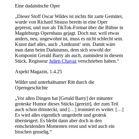
Eine dadaistische Oper
„Dieser Stoff Oscar Wildes ist nichts für zarte Gemüter,
wurde von Richard Strauss bereits in eine Oper
gepresst, und nun als TikTok-Format über die Bühne in
Magdeburgs Opernhaus gejagt. Doch nur, weil etwas
anders, neu, ungewohnt ist, muss es nicht schlecht sein.
Kunst darf alles, auch ‚Antikunst‘ sein. Damit wäre
man dann beim Dadaismus, dem sich sowohl der
Komponist Gerald Barry als auch, zumindest in diesem
Stück, Regisseur
Julien Chavaz
verschrieben haben.“
Aspekt Magazin, 1.4.25
Wilder und unterhaltsamer Ritt durch die
Operngeschichte
„Vor allen Dingen hat [Gerald Barry] der mitunter
groteske Humor dieses Stücks [gereizt], der zum Teil
auch schon drinsteckt, und […] ironisiert es weiter. […]
Es wird alles eigentlich umgedreht und grotesk
übersteigert. Es bleibt dann aber doch in den
entscheidenden Momenten ernst und wird auch ein
bisschen gruselig.“