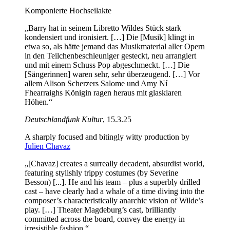
Komponierte Hochseilakte
„Barry hat in seinem Libretto Wildes Stück stark
kondensiert und ironisiert. […] Die [Musik] klingt in
etwa so, als hätte jemand das Musikmaterial aller Opern
in den Teilchenbeschleuniger gesteckt, neu arrangiert
und mit einem Schuss Pop abgeschmeckt. […] Die
[Sängerinnen] waren sehr, sehr überzeugend. […] Vor
allem Alison Scherzers Salome und Amy Ní
Fhearraighs Königin ragen heraus mit glasklaren
Höhen.“
Deutschlandfunk Kultur
, 15.3.25
A sharply focused and bitingly witty production by
Julien Chavaz
„[Chavaz] creates a surreally decadent, absurdist world,
featuring stylishly trippy costumes (by Severine
Besson) [...]. He and his team – plus a superbly drilled
cast – have clearly had a whale of a time diving into the
composer’s characteristically anarchic vision of Wilde’s
play. […] Theater Magdeburg’s cast, brilliantly
committed across the board, convey the energy in
irresistible fashion.“