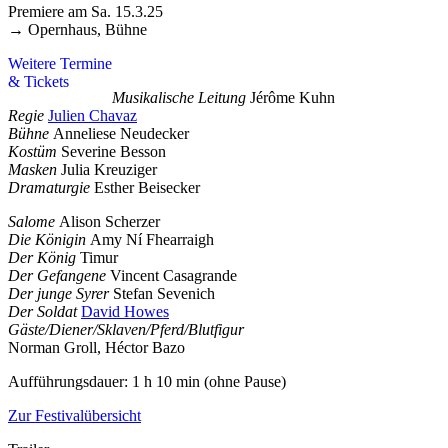
Premiere am Sa. 15.3.25
→ Opernhaus, Bühne
Weitere Termine
& Tickets
Musikalische Leitung
Jérôme Kuhn
Regie
Julien Chavaz
Bühne
Anneliese Neudecker
Kostüm
Severine Besson
Masken
Julia Kreuziger
Dramaturgie
Esther Beisecker
Salome
Alison Scherzer
Die Königin
Amy Ní Fhearraigh
Der König
Timur
Der Gefangene
Vincent Casagrande
Der junge Syrer
Stefan Sevenich
Der Soldat
David Howes
Gäste/Diener/Sklaven/Pferd/Blutfigur
Norman Groll, Héctor Bazo
Aufführungsdauer: 1 h 10 min (ohne Pause)
Zur Festivalübersicht