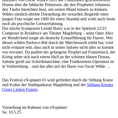
Drama über die biblische Prinzessin, die den Propheten Johannes
den Täufer hinrichten lässt, um seinen Mund küssen zu können.
Wildes sinnlich-direkte Darstellung der sexuellen Begierde einer
jungen Frau sorgte um 1900 für einen Skandal und wirkt auch heute
noch als psychische Grenzerfahrung.
Der irische Komponist Gerald Barry war in der Spielzeit 22/23
Composer in Residence am Theater Magdeburg – seine Oper
Alice
im Wunderland
sorgte als deutsche Erstaufführung für Furore. Wer
diesen wilden Parforce-Ritt durch die Märchenwelt erlebt hat, wird
nicht erstaunt sein, dass auch in seiner
Salome
nicht alles so kommt
wie erwartet. Da parliert der gefangene Prophet auf Französisch, der
König sehnt sich nach einem Idyll an der schönen blauen Donau,
Salome greift zur Schreibmaschine, eine Frankenstein-Operation ist
in Vorbereitung – und das alles auf der Basis von Oscar Wilde …
Das Festival eXoplanet #1 wird g
efördert durch die Stiftung Kunst
und Kultur der Stadtsparkasse Magdeburg und der
Stiftung Kloster
Unser Lieben Frauen
.
Vorstellung im Rahmen von eXoplanet
Sa. 10.5.25