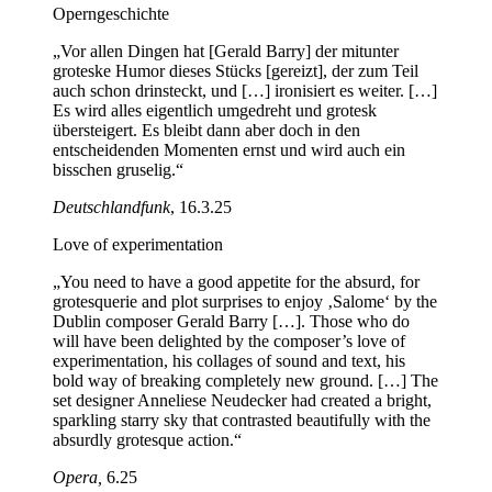
Operngeschichte
„Vor allen Dingen hat [Gerald Barry] der mitunter
groteske Humor dieses Stücks [gereizt], der zum Teil
auch schon drinsteckt, und […] ironisiert es weiter. […]
Es wird alles eigentlich umgedreht und grotesk
übersteigert. Es bleibt dann aber doch in den
entscheidenden Momenten ernst und wird auch ein
bisschen gruselig.“
Deutschlandfunk
, 16.3.25
Love of experimentation
„You need to have a good appetite for the absurd, for
grotesquerie and plot surprises to enjoy ‚Salome‘ by the
Dublin composer Gerald Barry […]. Those who do
will have been delighted by the composer’s love of
experimentation, his collages of sound and text, his
bold way of breaking completely new ground. […] The
set designer Anneliese Neudecker had created a bright,
sparkling starry sky that contrasted beautifully with the
absurdly grotesque action.“
Opera,
6.25