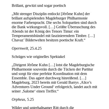
Brillant, gewitzt und sogar poetisch
„Mit strenger Disziplin entlockt [Jérôme Kuhn] der
brillant aufspielenden Magdeburger Philharmonie
enorme Farbenpracht. Die sechs Solopartien sind durch
die Bank wirkungsvoll. […] Größte Überraschung des
Abends ist der König des Tenors Timur: ein
Temperamentsbündel mit faszinierendem Timbre. […]
Chavaz’ Bilderwelten besitzen poetische Kraft.“
Opernwelt,
25.4.25
Schräges wie originelles Spektakel
„Dirigent Jérôme Kuhn […] lotst die Magdeburgische
Philharmonie souverän durch die Tücken der Partitur
und sorgt für eine perfekte Koordination mit dem
Ensemble. Das agiert durchweg hinreißend. […]
Magdeburg, 2023 bereits mit Gerald Barrys ‚Alice’s
Adventures Under Ground‘ erfolgreich, landet auch mit
seiner ‚Salome‘ einen Treffer.“
Orpheus
, 5.25
Wilder und unterhaltsamer Ritt durch die