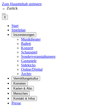
Zum Hauptinhalt springen
←
Zurück
X
Start
Spielplan
Inszenierungen
Musiktheater
Ballett
Konzert
Schauspiel
Sonderveranstaltungen
Gastspiele
Sidekicks
Online/Digital
Archiv
Vermittlungskultur
Kometen
Karten & Abo
Menschen
Kontakt & Infos
Presse