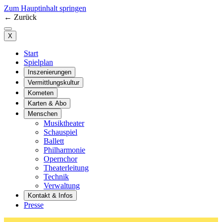
Zum Hauptinhalt springen
←
Zurück
X
Start
Spielplan
Inszenierungen
Vermittlungskultur
Kometen
Karten & Abo
Menschen
Musiktheater
Schauspiel
Ballett
Philharmonie
Opernchor
Theaterleitung
Technik
Verwaltung
Kontakt & Infos
Presse