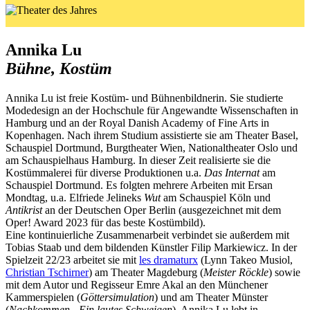
Annika Lu
Bühne, Kostüm
Annika Lu ist freie Kostüm- und Bühnenbildnerin.‍ Sie studierte
Modedesign an der Hochschule für Angewandte Wissenschaften in
Hamburg und an der Royal Danish Academy of Fine Arts in
Kopenhagen. Nach ihrem Studium assistierte sie am Theater Basel,
Schauspiel Dortmund, Burgtheater Wien, Nationaltheater Oslo und
am Schauspielhaus Hamburg. In dieser Zeit realisierte sie die
Kostümmalerei für diverse Produktionen u.a.
Das Internat
am
Schauspiel Dortmund. Es folgten mehrere Arbeiten mit Ersan
Mondtag, u.a. Elfriede Jelineks
Wut
am Schauspiel Köln und
Antikrist
an der Deutschen Oper Berlin (ausgezeichnet mit dem
Oper! Award 2023 für das beste Kostümbild).‍
Eine kontinuierliche Zusammenarbeit verbindet sie außerdem mit
Tobias Staab und dem bildenden Künstler Filip Markiewicz. In der
Spielzeit 22/23 arbeitet sie mit
les dramaturx
(Lynn Takeo Musiol,
Christian Tschirner
) am Theater Magdeburg (
Meister Röckle
) sowie
mit dem Autor und Regisseur Emre Akal an den Münchener
Kammerspielen (
Göttersimulation
) und am Theater Münster
(
Nachkommen - Ein lautes Schweigen
). Annika Lu lebt in