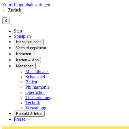
Zum Hauptinhalt springen
←
Zurück
X
Start
Spielplan
Inszenierungen
Vermittlungskultur
Kometen
Karten & Abo
Menschen
Musiktheater
Schauspiel
Ballett
Philharmonie
Opernchor
Theaterleitung
Technik
Verwaltung
Kontakt & Infos
Presse