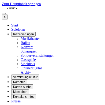
Zum Hauptinhalt springen
←
Zurück
X
Start
Spielplan
Inszenierungen
Musiktheater
Ballett
Konzert
Schauspiel
Sonderveranstaltungen
Gastspiele
Sidekicks
Online/Digital
Archiv
Vermittlungskultur
Kometen
Karten & Abo
Menschen
Kontakt & Infos
Presse