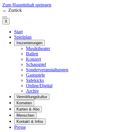
Zum Hauptinhalt springen
←
Zurück
X
Start
Spielplan
Inszenierungen
Musiktheater
Ballett
Konzert
Schauspiel
Sonderveranstaltungen
Gastspiele
Sidekicks
Online/Digital
Archiv
Vermittlungskultur
Kometen
Karten & Abo
Menschen
Kontakt & Infos
Presse