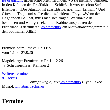
les dramaturx
haben Antworten gefunden, wo sie niemand vermutet:
In den Kabinen des Profifußballs. Schließlich wusste schon Stefan
Effenberg: „Die Situation ist aussichtslos, aber nicht kritisch.“ Und
Giovanni Trapattoni stellte die entscheidende Frage: „Wenn der
Gegner den Ball hat, muss man sich fragen: Warum?“ Aus
bekannten und weniger bekannten Kabinenansprachen des
Profifußballs destillieren
les dramaturx
ein Motivationsprogramm für
den politischen Alltag.
Premiere beim Festival OSTEN
vom 12. bis 27.9.26
Magdeburger Premiere am Fr. 11.12.26
→ Schauspielhaus, Kammer 2
Weitere Termine
& Tickets
Konzept, Regie, Text
les dramaturx
(Lynn Takeo
Musiol,
Christian Tschirner
)
Termine