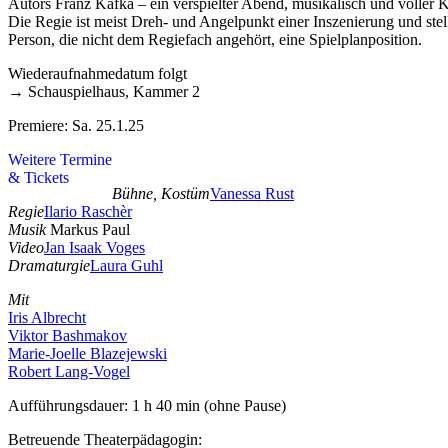
Autors Franz Kafka – ein verspielter Abend, musikalisch und volle
Die Regie ist meist Dreh- und Angelpunkt einer Inszenierung und st
Person, die nicht dem Regiefach angehört, eine Spielplanposition.
Wiederaufnahmedatum folgt
→ Schauspielhaus, Kammer 2
Premiere: Sa. 25.1.25
Weitere Termine
& Tickets
Bühne, Kostüm
Vanessa Rust
Regie
Ilario Raschèr
Musik
Markus Paul
Video
Jan Isaak Voges
Dramaturgie
Laura Guhl
Mit
Iris Albrecht
Viktor Bashmakov
Marie-Joelle Blazejewski
Robert Lang-Vogel
Aufführungsdauer: 1 h 40 min (ohne Pause)
Betreuende Theaterpädagogin: