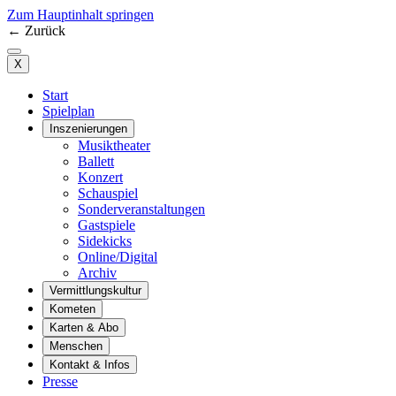
Zum Hauptinhalt springen
←
Zurück
X
Start
Spielplan
Inszenierungen
Musiktheater
Ballett
Konzert
Schauspiel
Sonderveranstaltungen
Gastspiele
Sidekicks
Online/Digital
Archiv
Vermittlungskultur
Kometen
Karten & Abo
Menschen
Kontakt & Infos
Presse