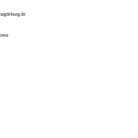
-magdeburg.de
homa