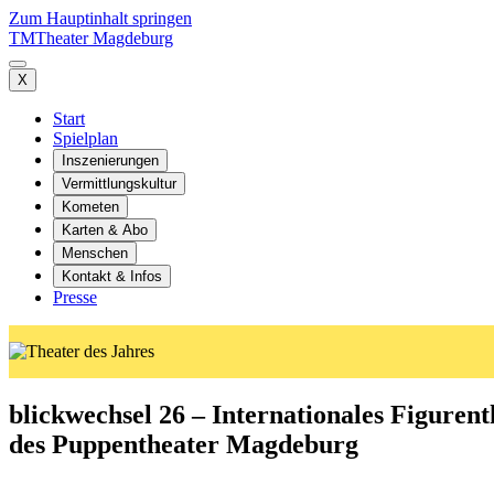
Zum Hauptinhalt springen
TM
Theater Magdeburg
X
Start
Spielplan
Inszenierungen
Vermittlungskultur
Kometen
Karten & Abo
Menschen
Kontakt & Infos
Presse
blickwechsel 26 – Internationales Figurent
des Puppentheater Magdeburg