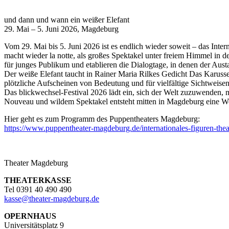
und dann und wann ein weißer Elefant
29. Mai – 5. Juni 2026, Magdeburg
Vom 29. Mai bis 5. Juni 2026 ist es endlich wieder soweit – das Inte
macht wieder la notte, als großes Spektakel unter freiem Himmel in d
für junges Publikum und etablieren die Dialogtage, in denen der Aus
Der weiße Elefant taucht in Rainer Maria Rilkes Gedicht Das Karuss
plötzliche Aufscheinen von Bedeutung und für vielfältige Sichtweisen
Das blickwechsel-Festival 2026 lädt ein, sich der Welt zuzuwenden, mit
Nouveau und wildem Spektakel entsteht mitten in Magdeburg eine Woc
Hier geht es zum Programm des Puppentheaters Magdeburg:
https://www.puppentheater-magdeburg.de/internationales-figuren-theat
Theater Magdeburg
THEATERKASSE
Tel 0391 40 490 490
kasse
@
theater-magdeburg.de
OPERNHAUS
Universitätsplatz 9