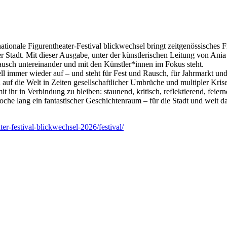
rnationale Figurentheater-Festival blickwechsel bringt zeitgenössisch
er Stadt. Mit dieser Ausgabe, unter der künstlerischen Leitung von An
tausch untereinander und mit den Künstler*innen im Fokus steht.
ell immer wieder auf – und steht für Fest und Rausch, für Jahrmarkt 
 auf die Welt in Zeiten gesellschaftlicher Umbrüche und multipler Kris
 ihr in Verbindung zu bleiben: staunend, kritisch, reflektierend, feier
he lang ein fantastischer Geschichtenraum – für die Stadt und weit da
er-festival-blickwechsel-2026/festival/