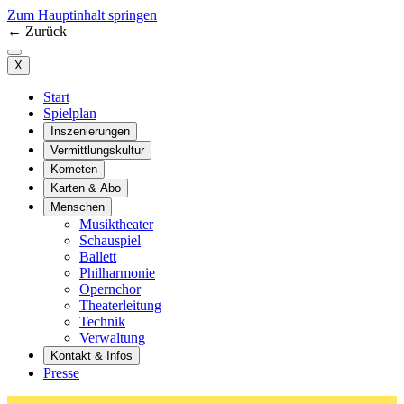
Zum Hauptinhalt springen
←
Zurück
X
Start
Spielplan
Inszenierungen
Vermittlungskultur
Kometen
Karten & Abo
Menschen
Musiktheater
Schauspiel
Ballett
Philharmonie
Opernchor
Theaterleitung
Technik
Verwaltung
Kontakt & Infos
Presse