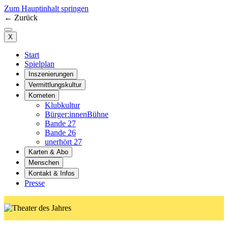
Zum Hauptinhalt springen
←
Zurück
X
Start
Spielplan
Inszenierungen
Vermittlungskultur
Kometen
Klubkultur
Bürger:innenBühne
Bande 27
Bande 26
unerhört 27
Karten & Abo
Menschen
Kontakt & Infos
Presse