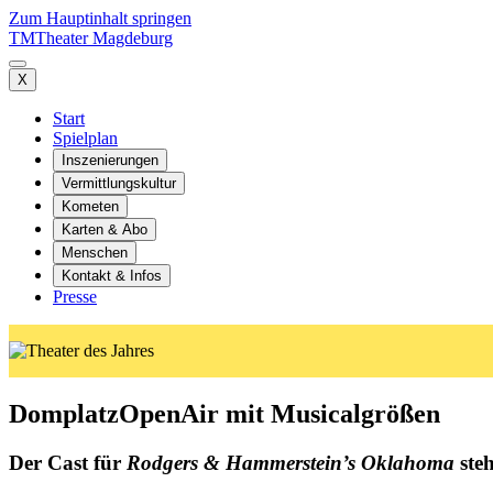
Zum Hauptinhalt springen
TM
Theater Magdeburg
X
Start
Spielplan
Inszenierungen
Vermittlungskultur
Kometen
Karten & Abo
Menschen
Kontakt & Infos
Presse
DomplatzOpenAir mit Musicalgrößen
Der Cast für
Rodgers & Hammerstein’s Oklahoma
steh