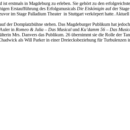
d ist erstmals in Magdeburg zu erleben. Sie gehört zu den erfolgreich
higen Erstaufführung des Erfolgsmusicals
Die Eiskönigin
auf der Stage
zuvor im Stage Palladium Theater in Stuttgart verkörpert hatte. Aktuel
ls auf der Domplatzbühne stehen. Das Magdeburger Publikum hat jedoch
Auler in
Romeo & Julia – Das Musical
und
Ku’damm 56 – Das Music
lterin Mrs. Danvers das Publikum. 26 übernimmt sie die Rolle der Tan
hadwick als Will Parker in einer Dreiecksbeziehung für Turbulenze