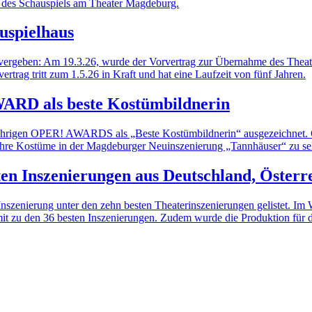
 des Schauspiels am Theater Magdeburg.
uspielhaus
vergeben: Am 19.3.26, wurde der Vorvertrag zur Übernahme des Theat
trag tritt zum 1.5.26 in Kraft und hat eine Laufzeit von fünf Jahren.
WARD als beste Kostümbildnerin
ährigen OPER! AWARDS als „Beste Kostümbildnerin“ ausgezeichnet. Ge
 Ihre Kostüme in der Magdeburger Neuinszenierung „Tannhäuser“ zu se
en Inszenierungen aus Deutschland, Österr
nszenierung unter den zehn besten Theaterinszenierungen gelistet. Im 
mit zu den 36 besten Inszenierungen. Zudem wurde die Produktion für da