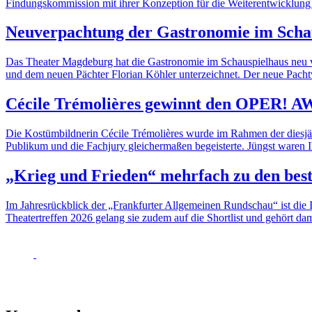
Findungskommission mit ihrer Konzeption für die Weiterentwicklung
Neuverpachtung der Gastronomie im Scha
Das Theater Magdeburg hat die Gastronomie im Schauspielhaus neu 
und dem neuen Pächter Florian Köhler unterzeichnet. Der neue Pachtver
Cécile Trémolières gewinnt den OPER! A
Die Kostümbildnerin Cécile Trémolières wurde im Rahmen der diesj
Publikum und die Fachjury gleichermaßen begeisterte. Jüngst waren
„Krieg und Frieden“ mehrfach zu den best
Im Jahresrückblick der „Frankfurter Allgemeinen Rundschau“ ist die I
Theatertreffen 2026 gelang sie zudem auf die Shortlist und gehört da