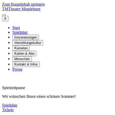
Zum Hauptinhalt springen
TM
Theater Magdeburg
X
Start
Spielplan
Inszenierungen
Vermittlungskultur
Kometen
Karten & Abo
Menschen
Kontakt & Infos
Presse
Spielzeitpause
Wir wünschen Ihnen einen schönen Sommer!
Spielplan
Tickets