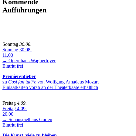
Kommende
Aufführungen
Sonntag
30.08.
Sonntag 30.08.
11.00
→ Opernhaus
Wagnerfoyer
Eintritt frei
Premierenfieber
zu
Così fan tutt*e
von Wolfgang Amadeus Mozart
Einlasskarten vorab an der Theaterkasse erhältlich
Freitag
4.09.
Freitag 4.09.
20.00
→ Schauspielhaus
Garten
Eintritt frei
Die Kunst, viele zu bleiben